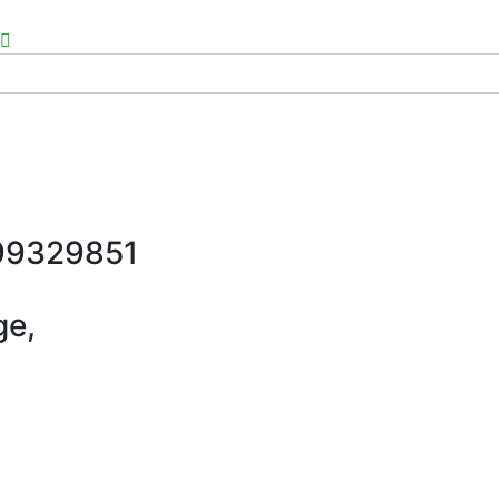
 99329851
ge,