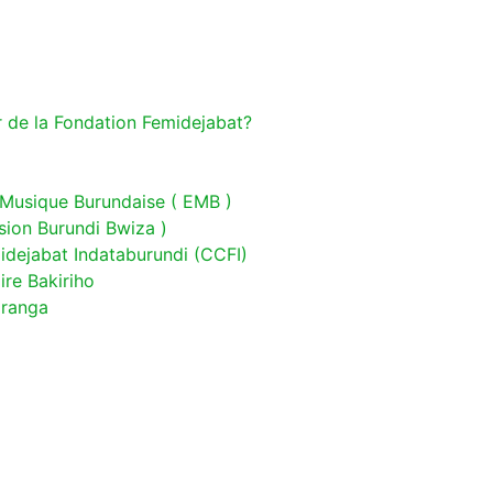
r de la Fondation Femidejabat?
 Musique Burundaise ( EMB )
sion Burundi Bwiza )
idejabat Indataburundi (CCFI)
re Bakiriho
aranga