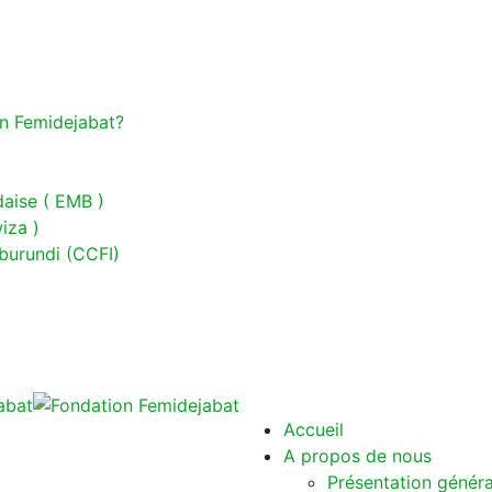
on Femidejabat?
aise ( EMB )
iza )
burundi (CCFI)
Accueil
A propos de nous
Présentation généra