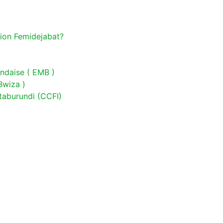
tion Femidejabat?
ndaise ( EMB )
Bwiza )
taburundi (CCFI)