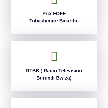
Prix FOFE
Prix FOFE
Tubashimire Bakiriho
Tubashimire Bakiriho
RTBB ( Radio Télévision
RTBB ( Radio Télévision
Burundi Bwiza)
Burundi Bwiza)