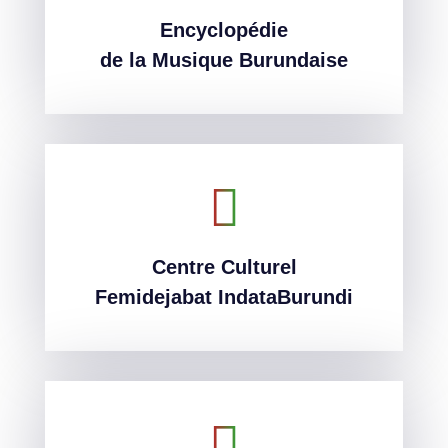
Encyclopédie
Encyclopédie
de la Musique Burundaise
de la Musique Burundaise
Centre Culturel
Centre Culturel
Femidejabat IndataBurundi
Femidejabat IndataBurundi